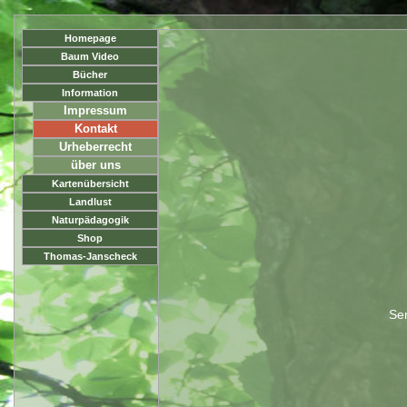
Homepage
Baum Video
Bücher
Information
Impressum
Kontakt
Urheberrecht
über uns
Kartenübersicht
Landlust
Naturpädagogik
Shop
Thomas-Janscheck
Sen