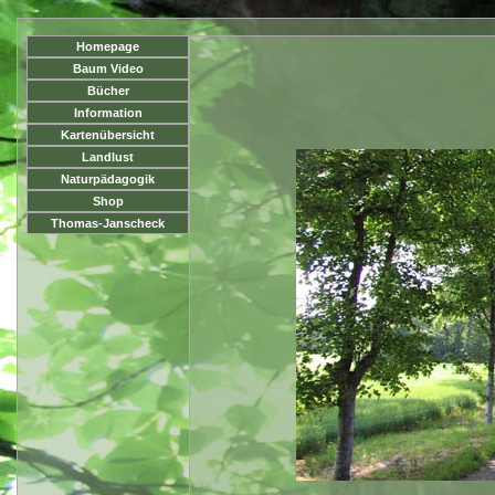
Homepage
Baum Video
Bücher
Information
Kartenübersicht
Landlust
Naturpädagogik
Shop
Thomas-Janscheck